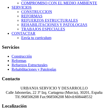
COMPROMISO CON EL MEDIO AMBIENTE
SERVICIOS
CONSTRUCCION
REFORMAS
REFUERZOS ESTRUCTURALES
REHABILITACIONES Y PATOLOGIAS
TRABAJOS ESPECIALES
CONTACTAR
Envía tu curriculum
Servicios
Construcción
Reformas
Refuerzos Estructurales
Rehabilitaciones y Patologías
Contacto
URBANIA SERVICIO Y DESARROLLO
Calle Jabonerías, 22 3º Izq.
Cartagena (
Murcia),
30201,
España
Tlf.:968506208
Fax:
968506208
Móvil:
608448532
Localización